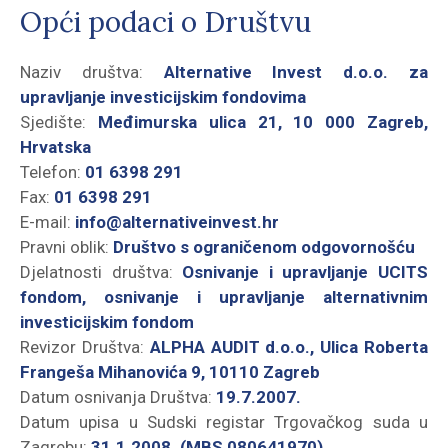
Opći podaci o Društvu
Naziv društva:
Alternative Invest d.o.o. za
upravljanje investicijskim fondovima
Sjedište:
Međimurska ulica 21, 10 000 Zagreb,
Hrvatska
Telefon:
01 6398 291
Fax:
01 6398 291
E-mail:
info@alternativeinvest.hr
Pravni oblik:
Društvo s ograničenom odgovornošću
Djelatnosti društva:
Osnivanje i upravljanje UCITS
fondom, osnivanje i upravljanje alternativnim
investicijskim fondom
Revizor Društva:
ALPHA AUDIT d.o.o., Ulica Roberta
Frangeša Mihanovića 9, 10110 Zagreb
Datum osnivanja Društva:
19.7.2007.
Datum upisa u Sudski registar Trgovačkog suda u
Zagrebu:
31.1.2008. (MBS 080641970)