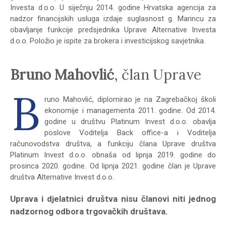
Investa d.o.o. U siječnju 2014. godine Hrvatska agencija za
nadzor financijskih usluga izdaje suglasnost g. Marincu za
obavljanje funkcije predsjednika Uprave Alternative Investa
d.o.o. Položio je ispite za brokera i investicijskog savjetnika.
Bruno Mahovlić
, član Uprave
B
runo Mahovlić, diplomirao je na Zagrebačkoj školi
ekonomije i managementa 2011. godine. Od 2014.
godine u društvu Platinum Invest d.o.o. obavlja
poslove Voditelja Back office-a i Voditelja
računovodstva društva, a funkciju člana Uprave društva
Platinum Invest d.o.o. obnaša od lipnja 2019. godine do
prosinca 2020. godine. Od lipnja 2021. godine član je Uprave
društva Alternative Invest d.o.o.
Uprava i djelatnici društva nisu članovi niti jednog
nadzornog odbora trgovačkih društava.