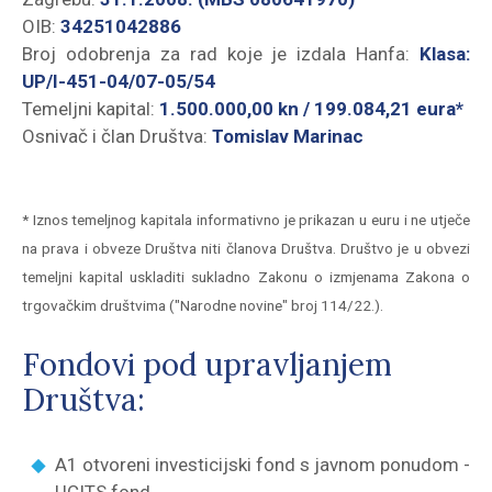
OIB:
34251042886
Broj odobrenja za rad koje je izdala Hanfa:
Klasa:
UP/I-451-04/07-05/54
Temeljni kapital:
1.500.000,00 kn / 199.084,21 eura*
Osnivač i član Društva:
Tomislav Marinac
* Iznos temeljnog kapitala informativno je prikazan u euru i ne utječe
na prava i obveze Društva niti članova Društva. Društvo je u obvezi
temeljni kapital uskladiti sukladno Zakonu o izmjenama Zakona o
trgovačkim društvima ("Narodne novine" broj 114/22.).
Fondovi pod upravljanjem
Društva:
A1 otvoreni investicijski fond s javnom ponudom -